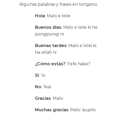
Algunas palabras y frases en tongano:
Hola
: Malo e lelei
Buenos días
: Malo e lelei ki he
pongipongi ni
Buenas tardes
: Malo e lelei ki
he efiafi ni
¿Cómo estás?
: Fefe hake?
Si
: ‘Io
No
: ‘Ikai
Gracias
: Malo
Muchas gracias
: Malo ‘aupito