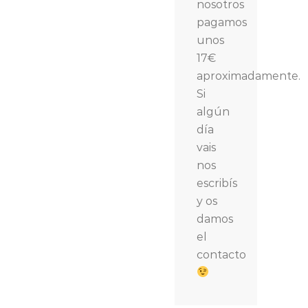
nosotros
pagamos
unos
17€
aproximadamente.
Si
algún
día
vais
nos
escribís
y os
damos
el
contacto