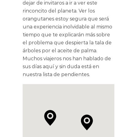
dejar de invitaros a ir a ver este
A post shared by Viaja
Explora La Bola (@exploralabola)
rinconcito del planeta. Ver los
orangutanes estoy segura que será
una experiencia inolvidable al mismo
tiempo que te explicarán más sobre
el problema que despierta la tala de
árboles por el aceite de palma.
Muchos viajeros nos han hablado de
sus días aquí y sin duda está en
nuestra lista de pendientes.