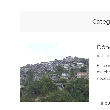
Categ
Dón
PUB
Está c
muchos
necesa
SIG