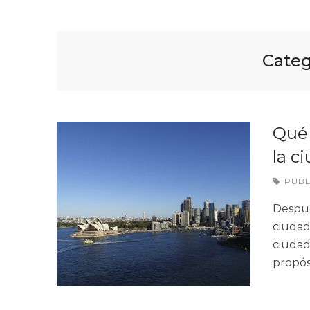
Categ
Qué 
la c
PUB
Despué
ciudad
ciudad
propós