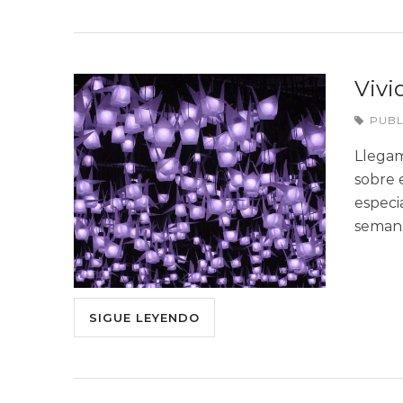
Vivi
PUB
Llegam
sobre e
especi
semana
SIGUE LEYENDO