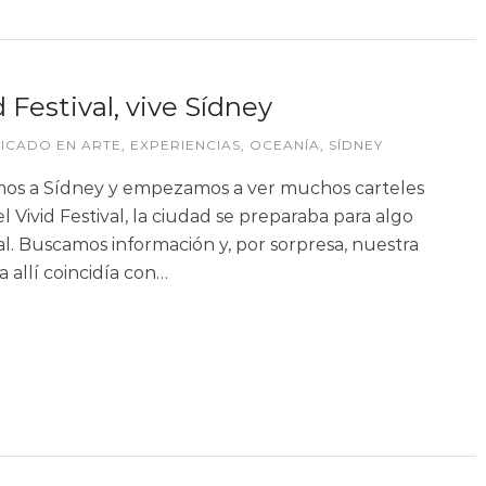
d Festival, vive Sídney
LICADO EN
ARTE
,
EXPERIENCIAS
,
OCEANÍA
,
SÍDNEY
os a Sídney y empezamos a ver muchos carteles
l Vivid Festival, la ciudad se preparaba para algo
al. Buscamos información y, por sorpresa, nuestra
 allí coincidía con…