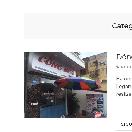
Categ
Dónd
PUB
Halong
llegan
realiz
SIG