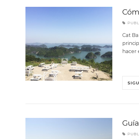
Cómo
PUB
Cat Ba 
princi
hacer 
SIG
Guía
PUB