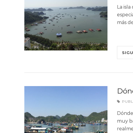
La isla
especi
más de
SIG
Dónd
PUB
Dónde 
muy bar
realme