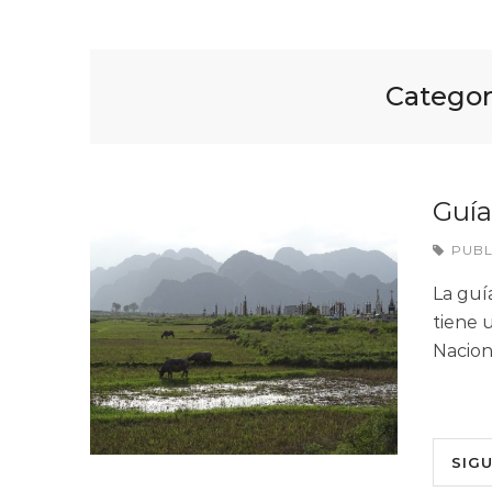
Categor
Guí
PUB
La guí
tiene 
Nacion
SIG