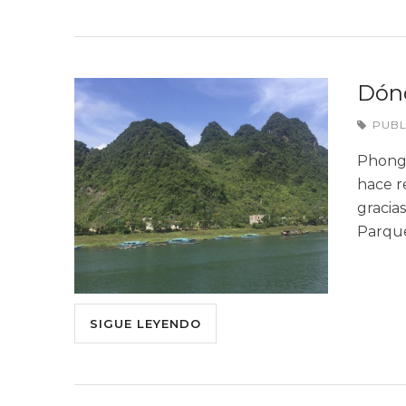
Dónd
PUB
Phong 
hace r
gracia
Parqu
SIGUE LEYENDO