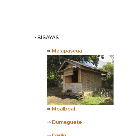
• BISAYAS
⇒
Malapascua
⇒
Moalboal
⇒
Dumaguete
⇒
Dauin