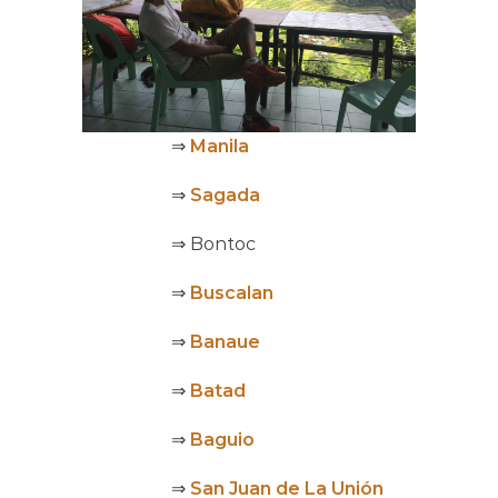
⇒
Manila
⇒
Sagada
⇒ Bontoc
⇒
Buscalan
⇒
Banaue
⇒
Batad
⇒
Baguio
⇒
San Juan de La Unión