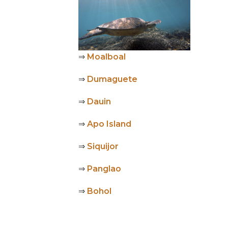
⇒
Moalboal
⇒
Dumaguete
⇒
Dauin
⇒
Apo Island
⇒
Siquijor
⇒
Panglao
⇒
Bohol