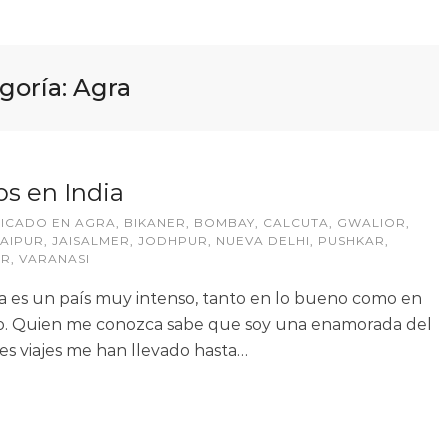
goría:
Agra
s en India
LICADO EN
AGRA
,
BIKANER
,
BOMBAY
,
CALCUTA
,
GWALIOR
,
JAIPUR
,
JAISALMER
,
JODHPUR
,
NUEVA DELHI
,
PUSHKAR
,
UR
,
VARANASI
ia es un país muy intenso, tanto en lo bueno como en
o. Quien me conozca sabe que soy una enamorada del
tres viajes me han llevado hasta…