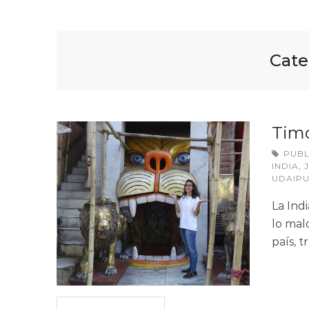
Cate
Timo
PUB
INDIA
,
UDAIP
La Ind
lo mal
país, 