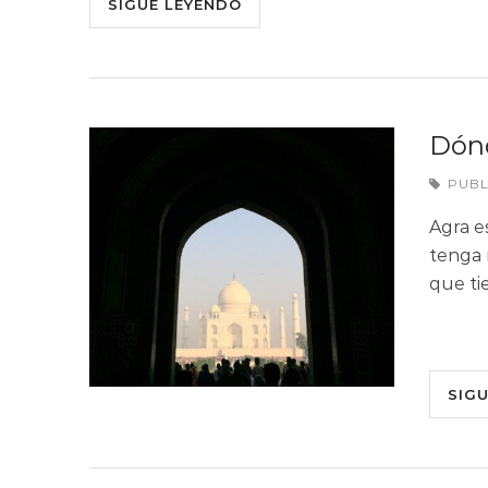
SIGUE LEYENDO
Dónd
PUB
Agra e
tenga 
que ti
SIG