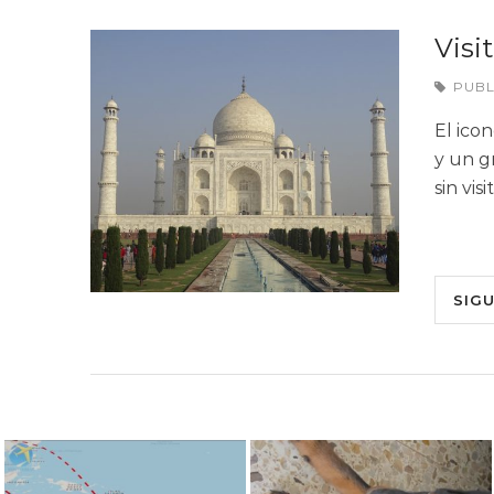
Visi
PUB
El ico
y un g
sin vis
SIG