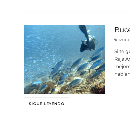
Buce
PUB
Si te 
Raja A
mejore
había
SIGUE LEYENDO