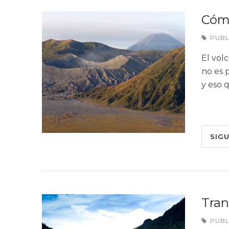
Cómo
PUB
El volc
no es 
y eso 
SIG
Tran
PUB