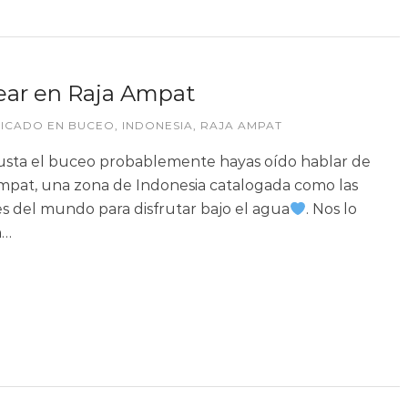
ar en Raja Ampat
LICADO EN
BUCEO
,
INDONESIA
,
RAJA AMPAT
gusta el buceo probablemente hayas oído hablar de
mpat, una zona de Indonesia catalogada como las
s del mundo para disfrutar bajo el agua
. Nos lo
n…