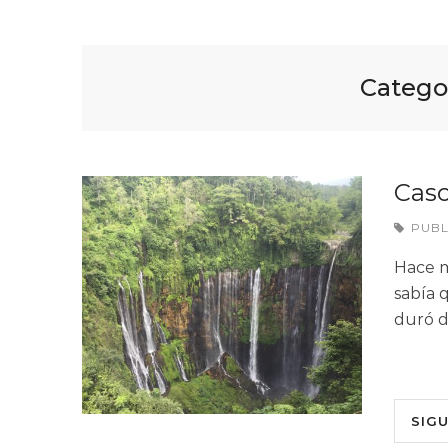
Catego
Cas
PUB
Hace m
sabía q
duró d
SIG