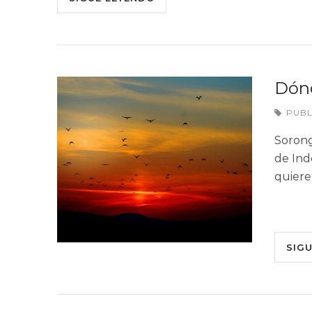
Dón
PUB
Sorong
de Ind
quiere
SIG