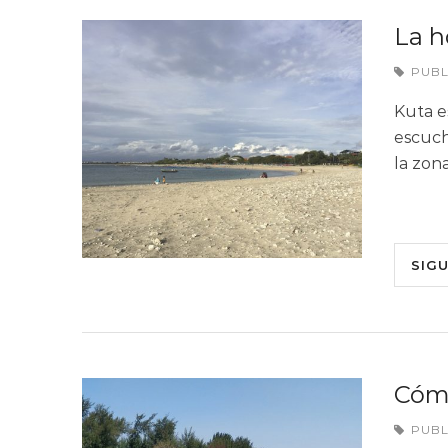
La h
PUB
Kuta e
escuch
la zon
SIG
Cómo 
PUB