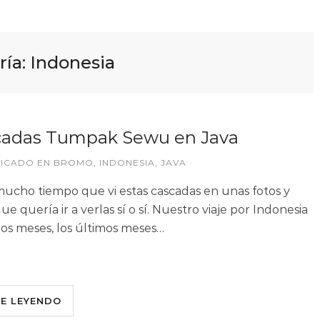
ría:
Indonesia
cadas Tumpak Sewu en Java
LICADO EN
BROMO
,
INDONESIA
,
JAVA
ucho tiempo que vi estas cascadas en unas fotos y
ue quería ir a verlas sí o sí. Nuestro viaje por Indonesia
os meses, los últimos meses…
UE LEYENDO