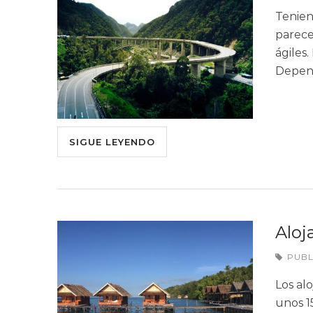
Tenien
parece
ágiles.
Depen
SIGUE LEYENDO
Aloj
PUB
Los al
unos 1