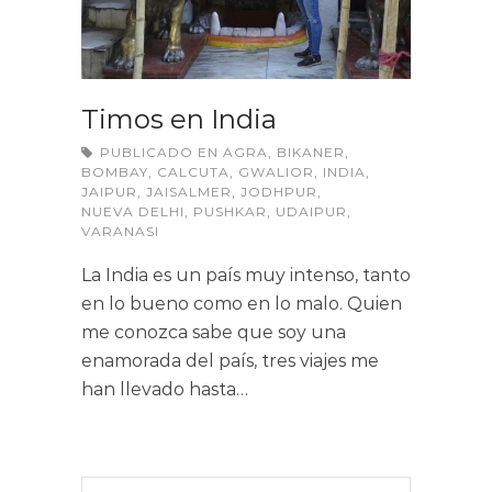
Timos en India
PUBLICADO EN
AGRA
,
BIKANER
,
BOMBAY
,
CALCUTA
,
GWALIOR
,
INDIA
,
JAIPUR
,
JAISALMER
,
JODHPUR
,
NUEVA DELHI
,
PUSHKAR
,
UDAIPUR
,
VARANASI
La India es un país muy intenso, tanto
en lo bueno como en lo malo. Quien
me conozca sabe que soy una
enamorada del país, tres viajes me
han llevado hasta…