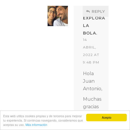
REPLY
EXPLORA
LA
BOLA.
14
ABRIL,
2022 AT
9:48 PM
Hola
Juan
Antonio,
Muchas
gracias
por tu
Esta web utiliza cookies propias y de terceros para mejorar
Acepto
tu experiencia. Si continúas navegando, consideramos que
comentario.
aceptas su uso.
Más información
Respecto