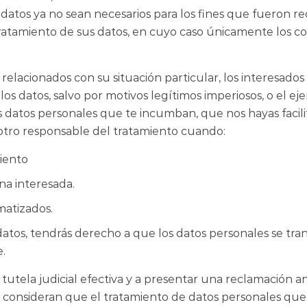
 datos ya no sean necesarios para los fines que fueron re
ratamiento de sus datos, en cuyo caso únicamente los con
relacionados con su situación particular, los interesado
los datos, salvo por motivos legítimos imperiosos, o el ej
os datos personales que te incumban, que nos hayas faci
 otro responsable del tratamiento cuando:
iento
ona interesada.
matizados.
s datos, tendrás derecho a que los datos personales se t
.
utela judicial efectiva y a presentar una reclamación ant
si consideran que el tratamiento de datos personales qu