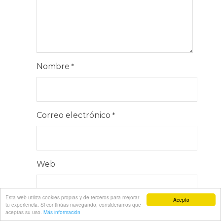
Nombre
*
Correo electrónico
*
Web
Esta web utiliza cookies propias y de terceros para mejorar
Acepto
tu experiencia. Si continúas navegando, consideramos que
aceptas su uso.
Más información
En Explorala La Bola todos tus datos serán