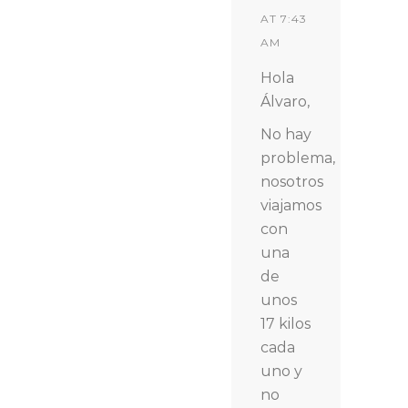
AT 7:43
AM
Hola
Álvaro,
No hay
problema,
nosotros
viajamos
con
una
de
unos
17 kilos
cada
uno y
no