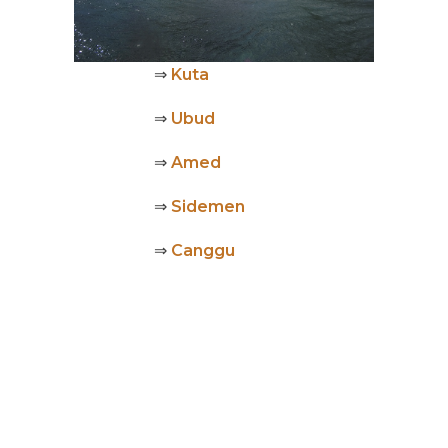
⇒
Kuta
⇒
Ubud
⇒
Amed
⇒
Sidemen
⇒
Canggu