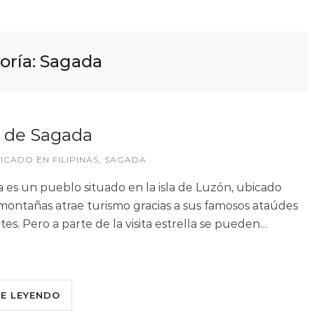
oría:
Sagada
 de Sagada
LICADO EN
FILIPINAS
,
SAGADA
 es un pueblo situado en la isla de Luzón, ubicado
montañas atrae turismo gracias a sus famosos ataúdes
tes. Pero a parte de la visita estrella se pueden…
UE LEYENDO