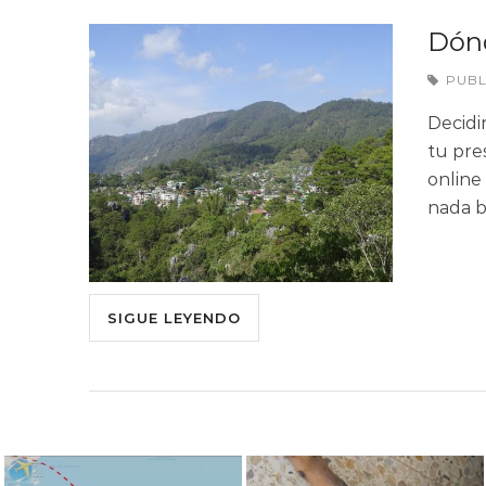
Dónd
PUB
Decidi
tu pre
online
nada b
SIGUE LEYENDO