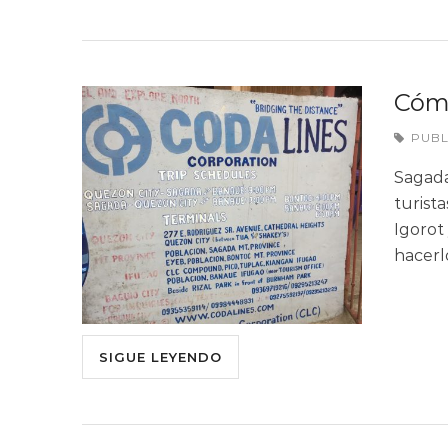
Cómo
PUB
Sagada
turist
Igorot 
hacerl
SIGUE LEYENDO