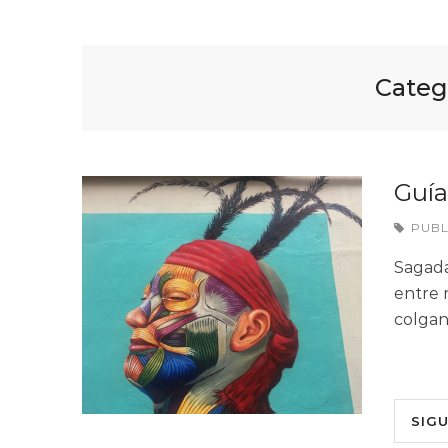
Categ
Guía
PUB
Sagada
entre 
colgan
SIG