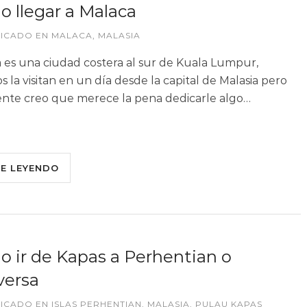
 llegar a Malaca
LICADO EN
MALACA
,
MALASIA
 es una ciudad costera al sur de Kuala Lumpur,
 la visitan en un día desde la capital de Malasia pero
nte creo que merece la pena dedicarle algo…
UE LEYENDO
 ir de Kapas a Perhentian o
versa
LICADO EN
ISLAS PERHENTIAN
,
MALASIA
,
PULAU KAPAS