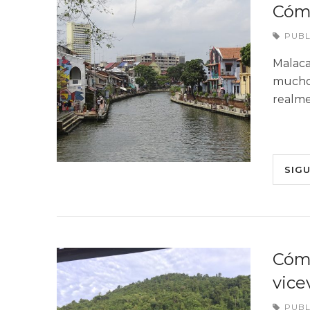
Cómo
PUB
Malaca
muchos
realme
SIG
Cómo
vice
PUB