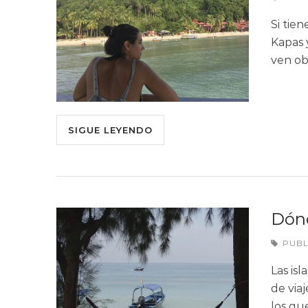
Si tie
Kapas 
ven ob
SIGUE LEYENDO
Dónd
PUB
Las is
de via
los qu