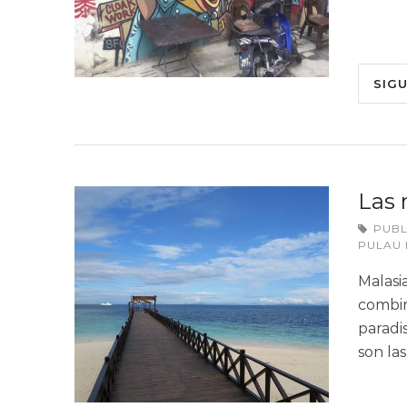
SIG
Las 
PUB
PULAU 
Malasi
combina
paradis
son la