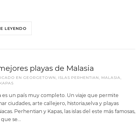
UE LEYENDO
mejores playas de Malasia
LICADO EN
GEORGETOWN
,
ISLAS PERHENTIAN
,
MALASIA
,
KAPAS
a es un país muy completo. Un viaje que permite
r ciudades, arte callejero, historia,selva y playas
iacas. Perhentian y Kapas, las islas del este más famosas,
s que se…