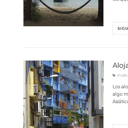
SIG
Aloj
PUB
Los al
algo m
Asiáti