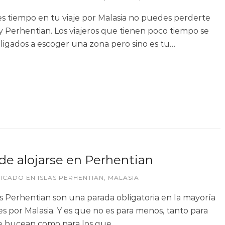
nes tiempo en tu viaje por Malasia no puedes perderte
y Perhentian. Los viajeros que tienen poco tiempo se
ligados a escoger una zona pero sino es tu…
e alojarse en Perhentian
LICADO EN
ISLAS PERHENTIAN
,
MALASIA
las Perhentian son una parada obligatoria en la mayoría
jes por Malasia. Y es que no es para menos, tanto para
e bucean como para los que…