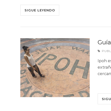
SIGUE LEYENDO
Guía
PUB
Ipoh e
extrañ
cercan
SIG