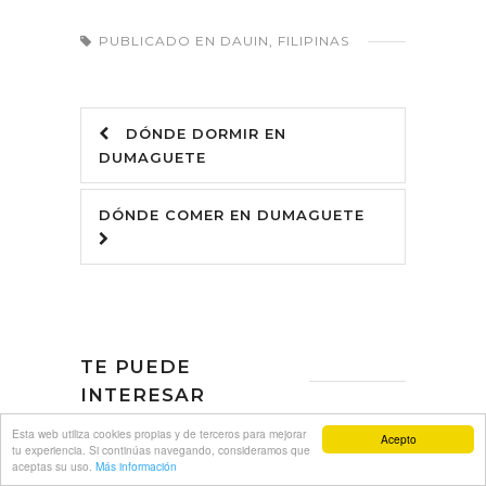
PUBLICADO EN
DAUIN
,
FILIPINAS
DÓNDE DORMIR EN
DUMAGUETE
DÓNDE COMER EN DUMAGUETE
TE PUEDE
INTERESAR
Esta web utiliza cookies propias y de terceros para mejorar
Acepto
tu experiencia. Si continúas navegando, consideramos que
aceptas su uso.
Más información