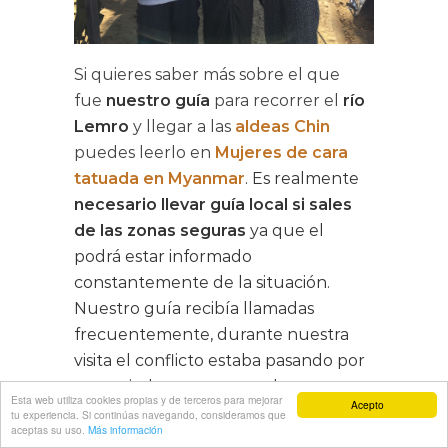
Si quieres saber más sobre el que
fue
nuestro guía
para recorrer el
río
Lemro
y llegar a las
aldeas Chin
puedes leerlo en
Mujeres de cara
tatuada en Myanmar
. Es realmente
necesario llevar guía local si sales
de las zonas seguras
ya que el
podrá estar informado
constantemente de la situación.
Nuestro guía recibía llamadas
frecuentemente, durante nuestra
visita el conflicto estaba pasando por
un periodo muy tenso, y le
Esta web utiliza cookies propias y de terceros para mejorar
Acepto
informaban de hacía donde se
tu experiencia. Si continúas navegando, consideramos que
aceptas su uso.
Más información
movían las guerrillas de manera que