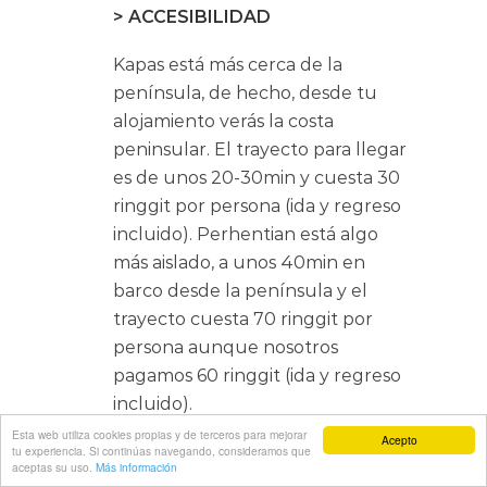
> ACCESIBILIDAD
Kapas está más cerca de la
península, de hecho, desde tu
alojamiento verás la costa
peninsular. El trayecto para llegar
es de unos 20-30min y cuesta 30
ringgit por persona (ida y regreso
incluido). Perhentian está algo
más aislado, a unos 40min en
barco desde la península y el
trayecto cuesta 70 ringgit por
persona aunque nosotros
pagamos 60 ringgit (ida y regreso
incluido).
Esta web utiliza cookies propias y de terceros para mejorar
Acepto
No creo que este sea un punto
tu experiencia. Si continúas navegando, consideramos que
aceptas su uso.
Más información
decisivo pero es información