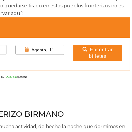
ro quedarse tirado en estos pueblos fronterizos no es
rvar aquí:
Encontrar
Agosto, 11
billetes
 by
12Go Asia
system
ERIZO BIRMANO
 mucha actividad, de hecho la noche que dormimos en