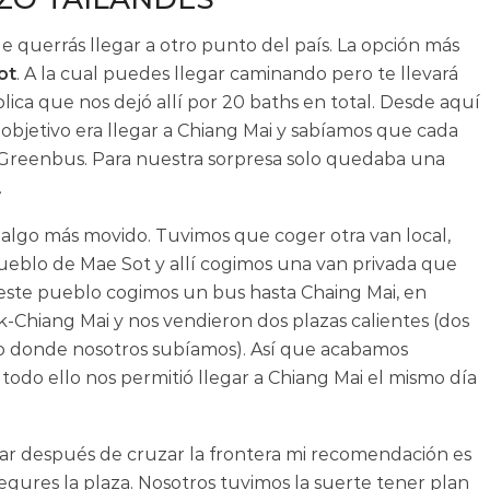
ue querrás llegar a otro punto del país. La opción más
ot
. A la cual puedes llegar caminando pero te llevará
ica que nos dejó allí por 20 baths en total. Desde aquí
o objetivo era llegar a Chiang Mai y sabíamos que cada
 Greenbus. Para nuestra sorpresa solo quedaba una
.
algo más movido. Tuvimos que coger otra van local,
 pueblo de Mae Sot y allí cogimos una van privada que
 este pueblo cogimos un bus hasta Chaing Mai, en
-Chiang Mai y nos vendieron dos plazas calientes (dos
to donde nosotros subíamos). Así que acabamos
 todo ello nos permitió llegar a Chiang Mai el mismo día
ilar después de cruzar la frontera mi recomendación es
egures la plaza. Nosotros tuvimos la suerte tener plan