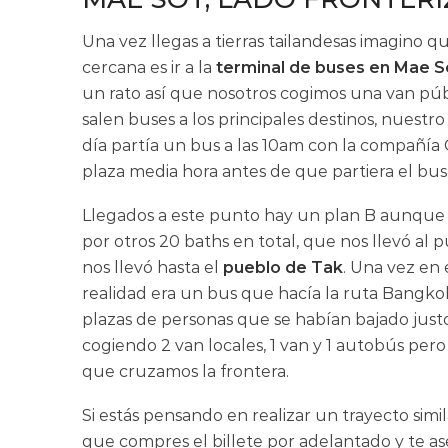
Una vez llegas a tierras tailandesas imagino q
cercana es ir a la
terminal de buses en Mae S
un rato así que nosotros cogimos una van públ
salen buses a los principales destinos, nuestr
día partía un bus a las 10am con la compañía
plaza media hora antes de que partiera el bus
Llegados a este punto hay un plan B aunque 
por otros 20 baths en total, que nos llevó al
nos llevó hasta el
pueblo de Tak
. Una vez en
realidad era un bus que hacía la ruta Bangkok
plazas de personas que se habían bajado jus
cogiendo 2 van locales, 1 van y 1 autobús pero
que cruzamos la frontera.
Si estás pensando en realizar un trayecto sim
que compres el billete por adelantado y te as