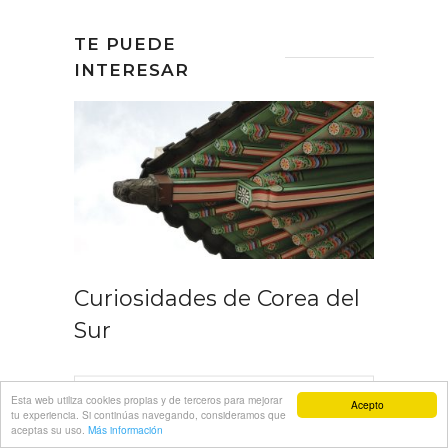
TE PUEDE
INTERESAR
Curiosidades de Corea del
Sur
SIGUE LEYENDO
Esta web utiliza cookies propias y de terceros para mejorar
Acepto
tu experiencia. Si continúas navegando, consideramos que
aceptas su uso.
Más información