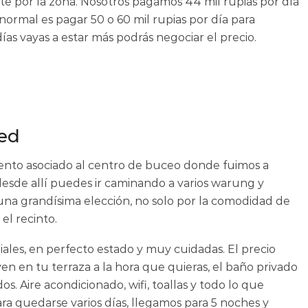
e por la zona. Nosotros pagamos 44 mil rupias por día
 normal es pagar 50 o 60 mil rupias por día para
as vayas a estar más podrás negociar el precio.
ed
iento asociado al centro de buceo donde fuimos a
 desde allí puedes ir caminando a varios warung y
una grandísima elección, no solo por la comodidad de
el recinto.
iales, en perfecto estado y muy cuidadas. El precio
n en tu terraza a la hora que quieras, el baño privado
os. Aire acondicionado, wifi, toallas y todo lo que
ara quedarse varios días, llegamos para 5 noches y