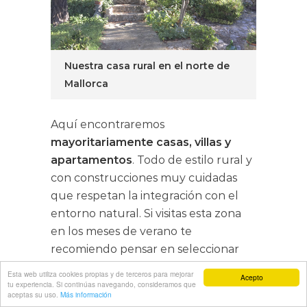
Nuestra casa rural en el norte de
Mallorca
Aquí encontraremos
mayoritariamente casas, villas y
apartamentos
. Todo de estilo rural y
con construcciones muy cuidadas
que respetan la integración con el
entorno natural. Si visitas esta zona
en los meses de verano te
recomiendo pensar en seleccionar
alojamiento con piscina. La orografía
Esta web utiliza cookies propias y de terceros para mejorar
Acepto
del norte invita a tener un lugar
tu experiencia. Si continúas navegando, consideramos que
aceptas su uso.
Más información
donde darse un chapuzón si no te